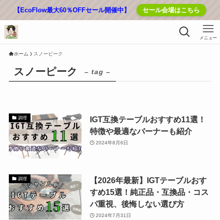
【EcoFlow最大60％OFFセール開催中】
セール会場はこちら
メニュー
ホーム
スノーピーク
スノーピーク
– tag –
IGT互換テーブルおすすめ11選！
調理
特徴や最適なバーナーも紹介
2024年8月6日
【2026年最新】IGTテーブルおす
調理
すめ15選！純正品・互換品・コス
パ重視、後悔しない選び方
2024年7月31日