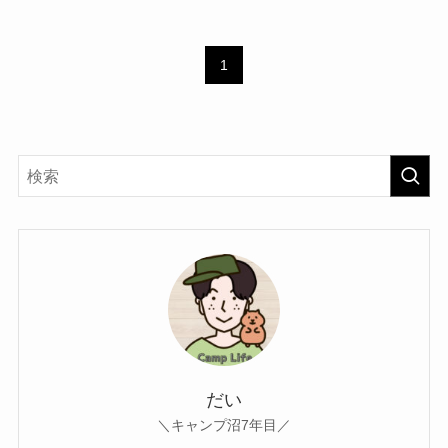
1
だい
＼キャンプ沼7年目／