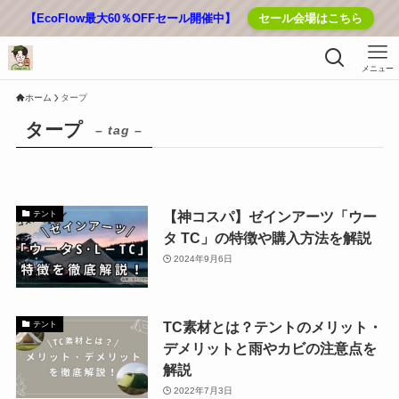
【EcoFlow最大60％OFFセール開催中】
セール会場はこちら
メニュー
ホーム
タープ
タープ
– tag –
【神コスパ】ゼインアーツ「ウー
テント
タ TC」の特徴や購入方法を解説
2024年9月6日
TC素材とは？テントのメリット・
テント
デメリットと雨やカビの注意点を
解説
2022年7月3日