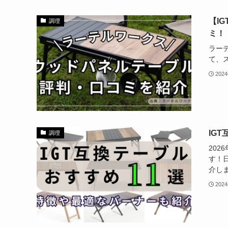
【I
調理
ミ！
ラー
て、
202
IG
調理
202
す！
介し
202