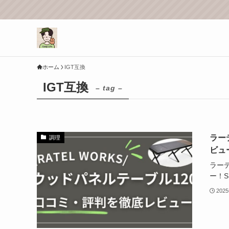
ホーム
IGT互換
IGT互換
– tag –
ラー
調理
ビュ
ラー
ー！
202