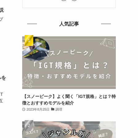
説
ブ
人気記事
ルを
T
【スノーピーク】よく聞く「IGT規格」とは？特
互
徴とおすすめモデルを紹介
2023年8月25日
調理