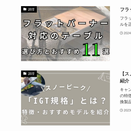
フラ
調理
フラ
ルを
202
【ス
調理
紹介
キャ
の特
換製
202