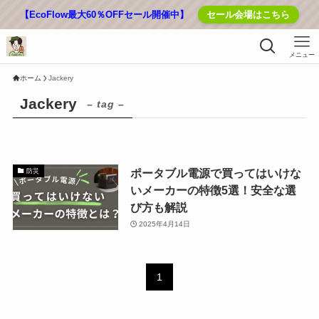
【EcoFlow最大60％OFFセール開催中】
セール会場はこちら
メニュー
ホーム
Jackery
Jackery
– tag –
ポータブル電源で買ってはいけな
防災
いメーカーの特徴5選！安全な選
び方も解説
2025年4月14日
1