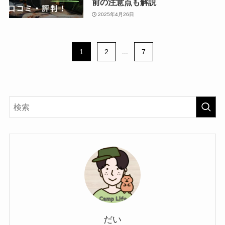
前の注意点も解説
2025年4月26日
1
2
...
7
だい