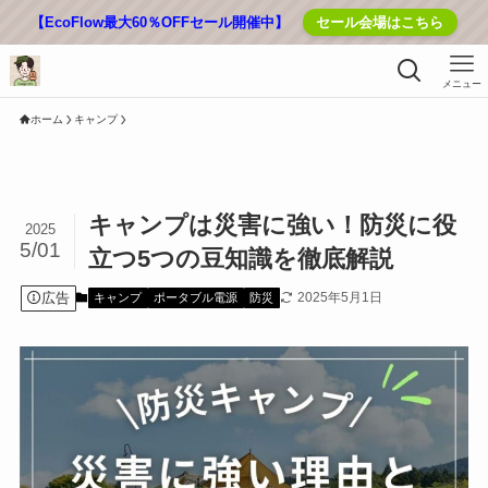
【EcoFlow最大60％OFFセール開催中】
セール会場はこちら
メニュー
ホーム
キャンプ
キャンプは災害に強い！防災に役
2025
5/01
立つ5つの豆知識を徹底解説
広告
2025年5月1日
キャンプ
ポータブル電源
防災