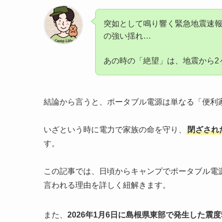
突如として鳴り響く緊急地震速
の強い揺れ…
あの時の「絶望」は、地震から2
結論から言うと、ポータブル電源は単なる「便利
いざという時に電力で家族の命を守り、
閉ざされ
す。
この記事では、日頃からキャンプでポータブル電
言われる理由を詳しく紐解きます。
また、
2026年1月6日に島根県東部で発生した