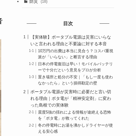
防災
(18)
音
目次
【実体験】ポータブル電源は災害にいらな
いと言われる理由と不要論に対する本音
10万円の出費は本当に見合う？コスパ重視
派が「いらない」と断言する理由
日本の停電復旧は早い！モバイルバッテリ
ーで十分だという意見をプロが分析
置き場所と処分の不安｜「もし一度も使わ
なかったら」という損得勘定の壁
ポータブル電源が災害時に必要だと言い切
れる理由｜ポタ電が「精神安定剤」に変わ
った島根での実体験
震度5強の揺れによる情報が途絶える恐怖
を「ポタ電」が救ってくれた
冬の停電時にお湯を沸かしドライヤーが使
える安心感