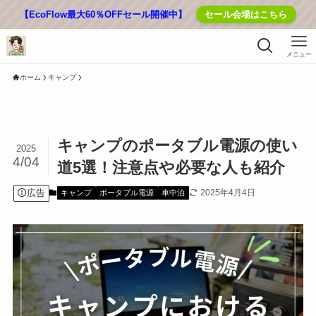
【EcoFlow最大60％OFFセール開催中】
セール会場はこちら
メニュー
ホーム
キャンプ
キャンプのポータブル電源の使い
2025
4/04
道5選！注意点や必要な人も紹介
広告
2025年4月4日
キャンプ
ポータブル電源
車中泊