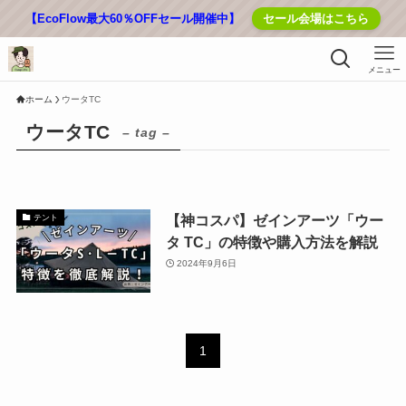
【EcoFlow最大60％OFFセール開催中】
セール会場はこちら
メニュー
ホーム
ウータTC
ウータTC
– tag –
【神コスパ】ゼインアーツ「ウー
テント
タ TC」の特徴や購入方法を解説
2024年9月6日
1