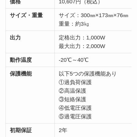
価格
10,607円（税込）
サイズ・重量
サイズ：300㎜×173㎜×76㎜
重量：約3㎏
出力
定格出力：1,000W
最大出力：2,000W
動作温度
-20℃～40℃
保護機能
以下5つの保護機能あり
①過負荷保護
②高温保護
③短絡保護
④低電圧保護
⑤過電圧保護
初期保証
2年