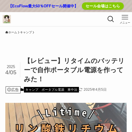
【EcoFlow最大60％OFFセール開催中】
セール会場はこちら
メニュー
ホーム
キャンプ
【レビュー】リタイムのバッテリ
2025
ーで自作ポータブル電源を作って
4/05
みた！
広告
2025年4月5日
キャンプ
ポータブル電源
車中泊