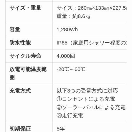
サイズ・重量
サイズ：260㎜×133㎜×227.5㎜
重量：約8.6㎏
容量
1,280Wh
防水性能
IP65（家庭用シャワー程度の
サイクル寿命
4,000回
放電可能温度範
-20℃～60℃
囲
充電方式
以下3つの受電方式に対応
①コンセントによる充電
②ソーラーパネルによる充電
③走行充電
初期保証
5年