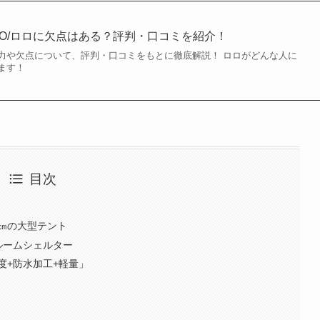
LO/ロロに欠点はある？評判・口コミを紹介！
力や欠点について、評判・口コミをもとに徹底解説！ ロロがどんな人に
ます！
目次
5㎝の大型テント
ルームシェルター
度+防水加工+軽量」