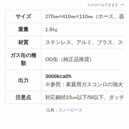
スクロールできます
サイズ
270㎜×410㎜×110㎜（ホース、
重量
1.9㎏
材質
ステンレス、アルミ、ブラス、スチ
ガス缶の種
OD缶（純正品推奨）
類
3000kcal/h
出力
※参照：家庭用ガスコンロの強火で360
注意点
対応鍋径23㎝以下/5ℓ以下、ダッチ
出典：
スノーピーク