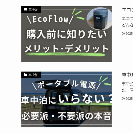
エコ
車中泊
エコ
どん
202
車中
車中泊
車中
た！
202