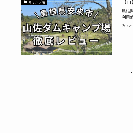
【山
キャンプ場
島根
利用
202
1