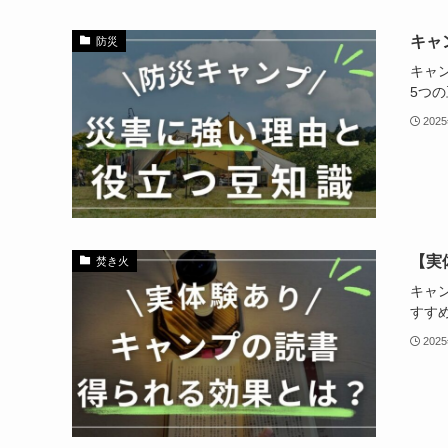
キャ
防災
キャ
5つ
202
【実
焚き火
キャ
すす
202