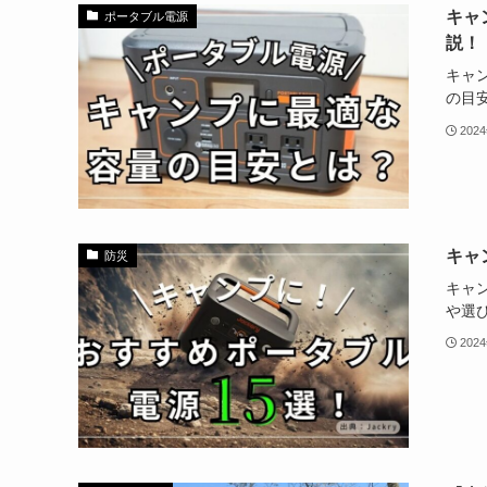
キャ
ポータブル電源
説！
キャ
の目
202
キャ
防災
キャ
や選
202