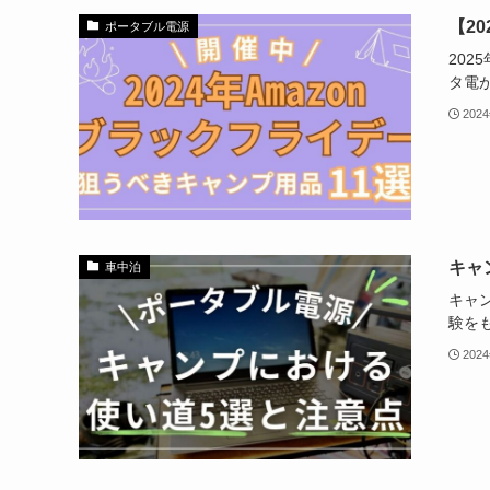
【2
ポータブル電源
202
タ電
202
キャ
車中泊
キャ
験を
202