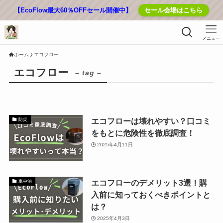
【EcoFlow最大60％OFFセール開催中】
セール会場はこちら
メニュー
ホーム
エコフロー
エコフロー
– tag –
エコフローは壊れやすい？口コミ
防災
をもとに危険性を徹底調査！
2025年4月11日
エコフローのデメリット3選！購
車中泊
入前に知っておくべきポイントと
は？
2025年4月3日