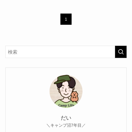
1
だい
＼キャンプ沼7年目／