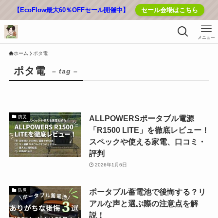
【EcoFlow最大60％OFFセール開催中】
セール会場はこちら
メニュー
ホーム
ポタ電
ポタ電
– tag –
ALLPOWERSポータブル電源
防災
「R1500 LITE」を徹底レビュー！
スペックや使える家電、口コミ・
評判
2026年1月6日
ポータブル蓄電池で後悔する？リ
防災
アルな声と選ぶ際の注意点を解
説！