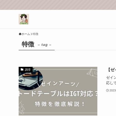
ホーム
特徴
特徴
– tag –
【ゼ
調理
ゼイン
応し
202