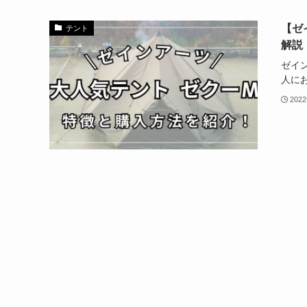
【ゼ
テント
解説
ゼイ
人に
202