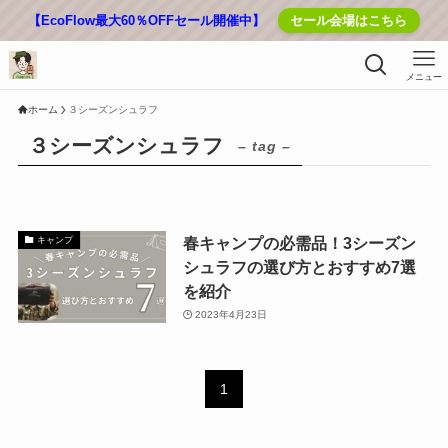
【EcoFlow最大60％OFFセール開催中】
セール会場はこちら
メニュー
ホーム
３シーズンシュラフ
３シーズンシュラフ
– tag –
春キャンプの必需品！3シーズン
キャンプ
シュラフの選び方とおすすめ7選
を紹介
2023年4月23日
1