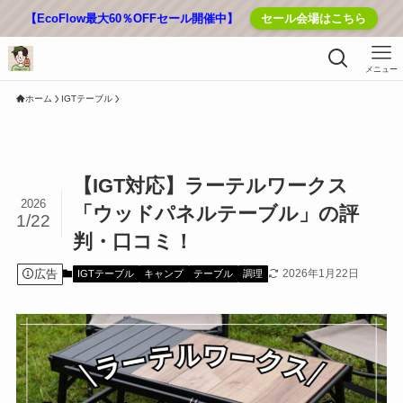
【EcoFlow最大60％OFFセール開催中】
セール会場はこちら
メニュー
ホーム
IGTテーブル
【IGT対応】ラーテルワークス
2026
「ウッドパネルテーブル」の評
1/22
判・口コミ！
広告
2026年1月22日
IGTテーブル
キャンプ
テーブル
調理