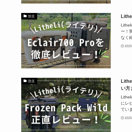
Lit
防災
Lit
ー！実
なく
202
Lit
防災
い方
Lit
にレ
てい
202