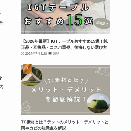
介
を
【2026年最新】IGTテーブルおすすめ15選！純
正品・互換品・コスパ重視、後悔しない選び方
2024年7月31日
調理
介
内
！
TC素材とは？テントのメリット・デメリットと
雨やカビの注意点を解説