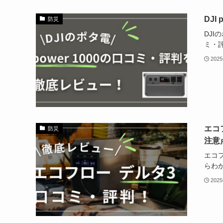
DJI
防災
DJI
ミ・
202
エコ
防災
注意
エコ
らわ
202