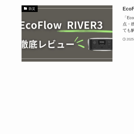
Eco
防災
「Ec
点・残
ても
202