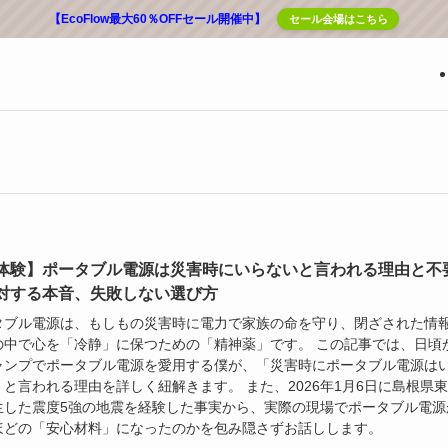
【EcoFlow最大60％OFFセール開催中】
セール会場はこちら
体験】ポータブル電源は災害時にいらないと言われる理由と不
対する本音、失敗しない選び方
タブル電源は、もしもの災害時に電力で家族の命を守り、閉ざされた情
の中で心を「冷静」に保つための「精神薬」です。 この記事では、日頃
ャンプでポータブル電源を愛用する僕が、「災害時にポータブル電源は
」と言われる理由を詳しく紐解きます。 また、2026年1月6日に島根県
生した震度5強の地震を経験した事実から、実際の現場でポータブル電源
ほどの「安心材料」になったのかを包み隠さずお話しします。