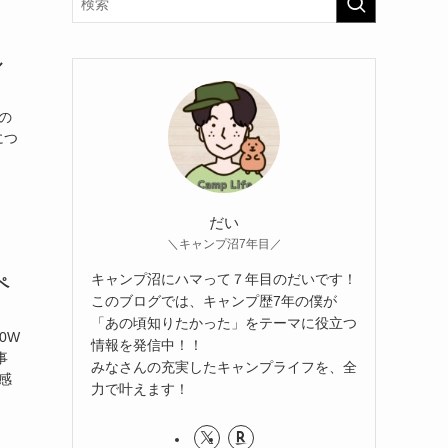
ル
」の
につ
だい
＼キャンプ沼7年目／
キャンプ沼にハマって７年目のだいです！
ペ
このブログでは、キャンプ歴7年の僕が
「あの頃知りたかった」をテーマに役立つ
0W
情報を発信中！！
事
みなさんの充実したキャンプライフを、全
用感
力で叶えます！