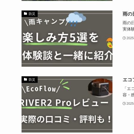
雨の
防災
雨の
実体
202
エコ
防災
「エ
容・
202