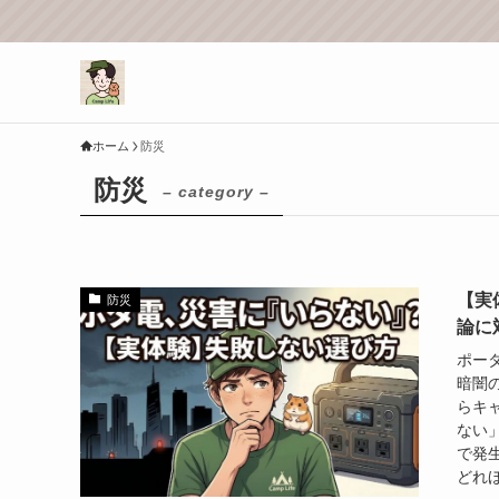
ホーム
防災
防災
– category –
【実
防災
論に
ポー
暗闇
らキ
ない
で発
どれ