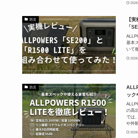
202
【実
防災
「S
ALL
基本
いて
202
AL
防災
ック
ALL
の高
では、
や外
202