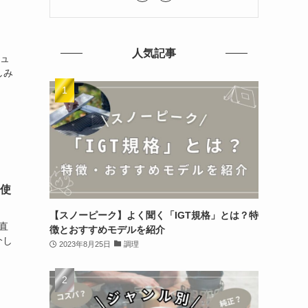
人気記事
ビュ
しみ
の使
【スノーピーク】よく聞く「IGT規格」とは？特
正直
徴とおすすめモデルを紹介
介し
2023年8月25日
調理