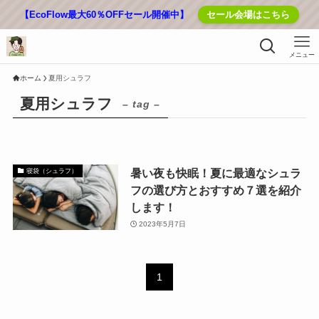
【EcoFlow最大60％OFFセール開催中】
セール会場はこちら
メニュー
ホーム
夏用シュラフ
夏用シュラフ
– tag –
暑い夜も快眠！夏に最適なシュラ
寝袋（シュラフ）
フの選び方とおすすめ７選を紹介
します！
2023年5月7日
1