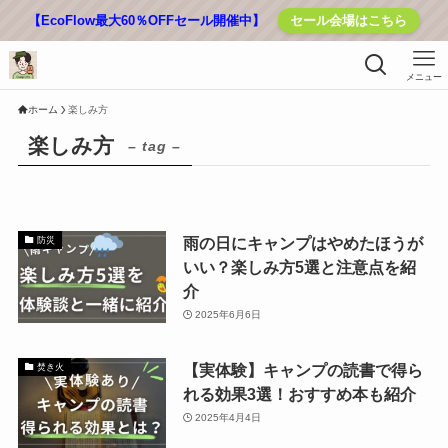
【EcoFlow最大60％OFFセール開催中】
セール会場はこちら
メニュー
ホーム
楽しみ方
楽しみ方
– tag –
雨の日にキャンプはやめたほうが
防災
いい？楽しみ方5選と注意点を紹
介
2025年6月6日
【実体験】キャンプの読書で得ら
焚き火
れる効果3選！おすすめ本も紹介
2025年4月4日